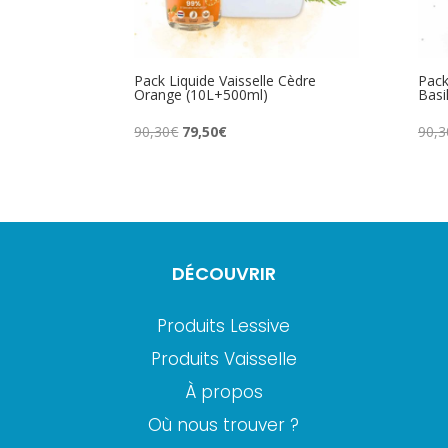
Pack Liquide Vaisselle Cèdre
Pack
Orange (10L+500ml)
Basi
Le
Le
90,30
€
79,50
€
90,3
prix
prix
initial
actuel
était :
est :
90,30€.
79,50€.
DÉCOUVRIR
Produits Lessive
Produits Vaisselle
À propos
Où nous trouver ?