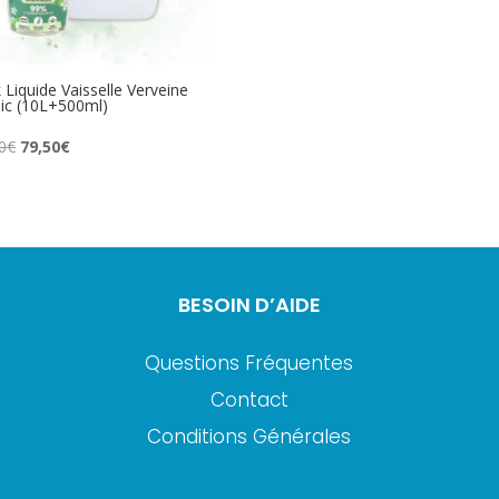
 Liquide Vaisselle Verveine
lic (10L+500ml)
Le
Le
0
€
79,50
€
prix
prix
initial
actuel
était :
est :
90,30€.
79,50€.
BESOIN D’AIDE
Questions Fréquentes
Contact
Conditions Générales