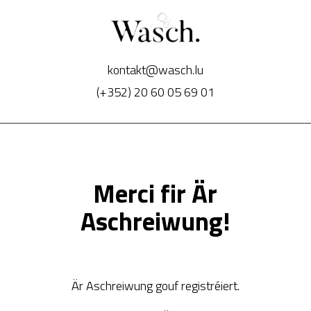
kontakt@wasch.lu
(+352) 20 60 05 69 01
Merci fir Är
Aschreiwung!
Är Aschreiwung gouf registréiert.