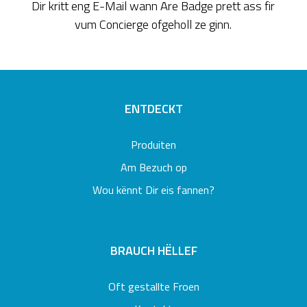
Dir kritt eng E-Mail wann Äre Badge prett ass fir
vum Concierge ofgeholl ze ginn.
ENTDECKT
Produiten
Am Bezuch op
Wou kënnt Dir eis fannen?
BRAUCH HËLLEF
Oft gestallte Froen