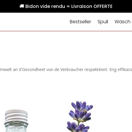
🚚 Bidon vide rendu = Livraison OFFERTE
Bestseller
Spull
Wäsch
welt an d'Gesondheet vun de Verbraucher respektéiert. Eng effikas