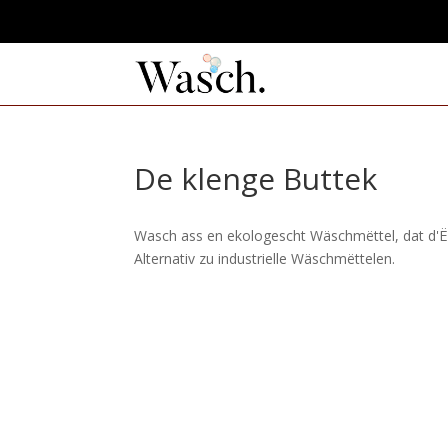
De klenge Buttek
Wasch ass en ekologescht Wäschmëttel, dat d'Ëm
Alternativ zu industrielle Wäschmëttelen.