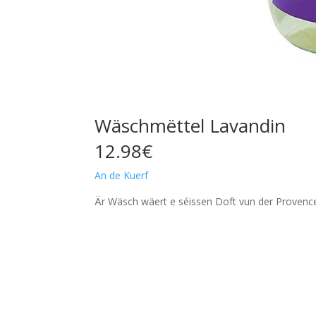
Wäschmëttel Lavandin
12.98€
An de Kuerf
Är Wäsch wäert e séissen Doft vun der Provenc