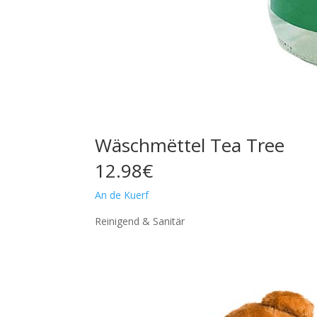
Wäschmëttel Tea Tree
12.98€
An de Kuerf
Reinigend & Sanitär