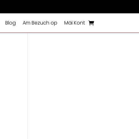
Blog
Am Bezuch op
Mäi Kont
s