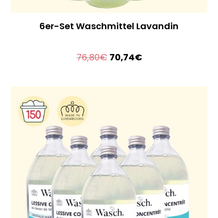
6er-Set Waschmittel Lavandin
Le
Le
76,80
€
70,74
€
prix
prix
initial
actuel
était :
est :
76,80€.
70,74€.