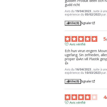
gudden Produit deen och n
gudd richt
Avis du
19/04/2023
, suite à un
expérience du
05/02/2023
par
Utile
(0)
Signaler
5
Avis vérifié
Ech hun virun engem Mount
ugefang. Sin zefrieden, alles
proper 👍An vill Plastik gesp
👍
Avis du
16/04/2023
, suite à un
expérience du
10/03/2023
par
Utile
(0)
Signaler
4
Avis vérifié