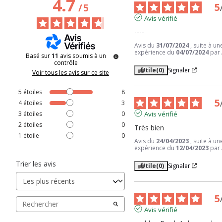
4.7
5
/
5
Avis vérifié
----
Avis du
31/07/2024
, suite à un
expérience du
04/07/2024
par
Basé sur
11
avis soumis à un
contrôle
Utile
(0)
Signaler
Voir tous les avis sur ce site
5
étoiles
8
5
4
étoiles
3
3
étoiles
0
Avis vérifié
2
étoiles
0
Très bien
1
étoile
0
Avis du
24/04/2023
, suite à un
expérience du
12/04/2023
par
Trier les avis
Utile
(0)
Signaler
5
Avis vérifié