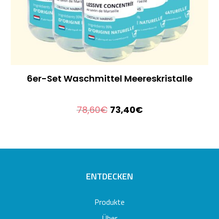
6er-Set Waschmittel Meereskristalle
Le
Le
78,60
€
73,40
€
prix
prix
initial
actuel
était :
est :
78,60€.
73,40€.
ENTDECKEN
Produkte
Über